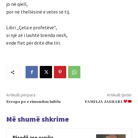
jo në qiell,
por në thellësinë e vetes së tij.
Libri „Çeta e profetëve“,
si një zë i lashtë brenda nesh,
ende flet për dritë dhe liri.
Artikulli përpara
Artikulli tjetër
Evropa po e rimendon luftën
FAMILJA JASHARI.
Më shumë shkrime
Bisedë me zanën