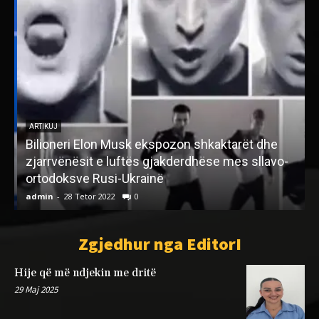
ARTIKUJ
Bilioneri Elon Musk ekspozon shkaktarët dhe
zjarrvënësit e luftës gjakderdhëse mes sllavo-
E
ortodoksve Rusi-Ukrainë
admin
-
28 Tetor 2022
0
a
Zgjedhur nga EditorI
Hije që më ndjekin me dritë
29 Maj 2025