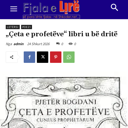
LETËRSI
POEZI
„Çeta e profetëve“ libri u bë dritë
24 Shkurt 2026
0
0
Nga
admin