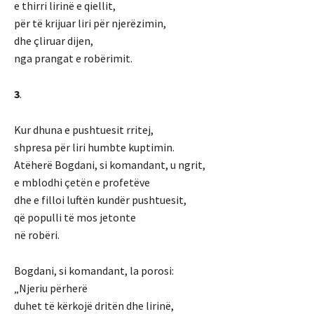
e thirri lirinë e qiellit,
për të krijuar liri për njerëzimin,
dhe çliruar dijen,
nga prangat e robërimit.
3
.
Kur dhuna e pushtuesit rritej,
shpresa për liri humbte kuptimin.
Atëherë Bogdani, si komandant, u ngrit,
e mblodhi çetën e profetëve
dhe e filloi luftën kundër pushtuesit,
që populli të mos jetonte
në robëri.
Bogdani, si komandant, la porosi:
„Njeriu përherë
duhet të kërkojë dritën dhe lirinë,