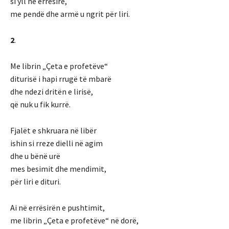
si yll në errësirë,
me pendë dhe armë u ngrit për liri.
2
.
Me librin „Çeta e profetëve“
diturisë i hapi rrugë të mbarë
dhe ndezi dritën e lirisë,
që nuk u fik kurrë.
Fjalët e shkruara në libër
ishin si rreze dielli në agim
dhe u bënë urë
mes besimit dhe mendimit,
për liri e dituri.
Ai në errësirën e pushtimit,
me librin „Çeta e profetëve“ në dorë,