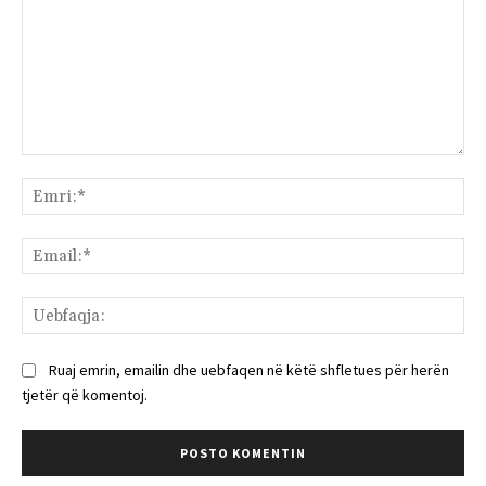
Komenti:
Emr
Ema
Ue
Ruaj emrin, emailin dhe uebfaqen në këtë shfletues për herën
tjetër që komentoj.