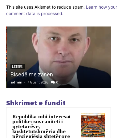
This site uses Akismet to reduce spam.
Learn how your
comment data is processed.
ARTIKUJ
INSTITU
PËR REF
LETËRSI
Bisedë me zanën
TIRANË
admin
-
7 Gusht 2026
0
admin
-
7 G
Shkrimet e fundit
Republika mbi interesat
politike: sovraniteti i
qytetarëve,
kushtetutshmëria dhe
përgjegjësia shtetërore