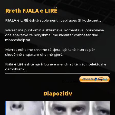
Rreth FJALA e LIRË
FJALA e LIRË
është suplement i uebfaqes
Shkoder.net...
Merret me publikimin e shkrimeve, komenteve, opinioneve
dhe analizave të ndryshme, me karakter kombëtar dhe
mbarëshqiptar.
Merret edhe me shkrime të tjera, që kanë interes për
shoqërinë shqiptare dhe më gjerë.
Fjala e Lirë
është një tribunë e mendimit të lirë, intelektual e
demokratik.
Dhuro me
Diapozitiv