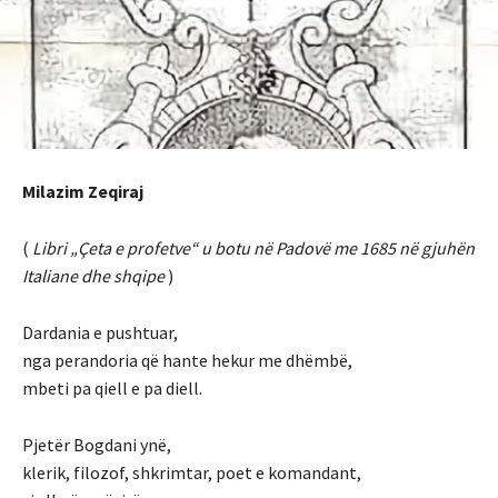
Milazim Zeqiraj
(
Libri „Çeta e profetve“ u botu në Padovë me 1685 në gjuhën
Italiane dhe shqipe
)
Dardania e pushtuar,
nga perandoria që hante hekur me dhëmbë,
mbeti pa qiell e pa diell.
Pjetër Bogdani ynë,
klerik, filozof, shkrimtar, poet e komandant,