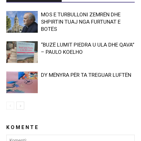
MOS E TURBULLONI ZEMRËN DHE
SHPIRTIN TUAJ NGA FURTUNAT E
BOTËS
“BUZË LUMIT PIEDRA U ULA DHE QAVA”
– PAULO KOELHO
DY MËNYRA PËR TA TREGUAR LUFTËN
K O M E N T E