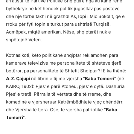
arratisur të Partive Politike Shqiptare nga ku kanë rënë
bythekrye në kët hendek politik jugosllav pas posteve
dhe një torbe taxhi në grazhd! As,Topi i Mic Sokolit, që e
rroku për fyti topin e turkut para ushtrisë Turqisë.
Aqmëpak, miqtë amerikan. Nëse, shqiptarët nuk e
shpëtojnë Veten.
Kotnasikoti, këto politikanë shqiptar reklamohen para
kamerave televizive me personalitete të shteteve tjerë
botëror, pa personalitete të Shtetit Shqiptar?! E ka thënë:
A. Z.
Ç
ajupi
në librin e tij me vjersha “
Baba Tomorri
” (në
KAIRO, 1902): Pjes’ e parë Atdheu, pjes’ e dytë. Dashuria,
Pjes’ e tretë. Përralla të vërteta dhe të rreme, dhe
komedinë e vjershëruar Katrëmbëdhjetë vjeç dhëndërr,
dhe Vjersha të tjera. Ose, te vjersha patriotike “
Baba
Tomorri
”:
……………………………….