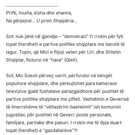
…………………………………….
Prifti, hoxha, kisha dhe xhamia,
Na gënjejnë… U prish Shqipëria…
Sot: nuk janë në gjendje – “demokraci” t’i rrokin për fyti
topat (herdhet) e partive politike shqiptare me barotë të
lagur. Topin, që Mici e flijoji veten për Liri, dhe Shtetin
Shqiptar, fluturoi në “hava” (Qiell).
Sot, Mic Sokoli përveç varrit, përfundoi në këngët
popullore shqiptare, dhe përkujtohet para kamerave
televizive gjatë fushatave parazgjedhore për pushtet të
partive politike shqiptare me çifteli. Vazhdimin e Qeverisë
të tmerrshëme të “vëllazërim-bashkimit” ish komunist
jugosllav, për pushtet në Qeveri: poste personale,
familjare, partiake dhe pasuri. I rrokin me të dyja duart
topat (herdhet) e “gazdallarëve”?!