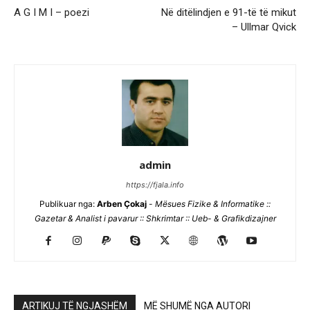
A G I M I – poezi
Në ditëlindjen e 91-të të mikut
– Ullmar Qvick
admin
https://fjala.info
Publikuar nga:
Arben Çokaj
-
Mësues Fizike & Informatike ::
Gazetar & Analist i pavarur :: Shkrimtar :: Ueb- & Grafikdizajner
ARTIKUJ TË NGJASHËM
MË SHUMË NGA AUTORI