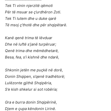
Tek Ti vinin njerzitë qëmoti
Për të msuar se ç’urdhëron Zoti.
Tek Ti lutem dhe u duke qarë
Të msoj ç’thotë dhe për shqipëtarë.
Kanë qenë trima të lëvduar
Dhe në luftë s’janë turpëruar;
Qenë trima dhe mëmëdhetarë,
Besa, fea, s’i kishnë dhe ndarë,
Shkonin jetën me puçkë në dorë,
Donin Shqipen, s’qenë tradhëtorë;
Lulëzonte gjithë Shqipëria,
S’e kish shkelur si sot robëria;
Gra e burra donin Shqipërinë,
Djem e çupa këndonin Lirinë.