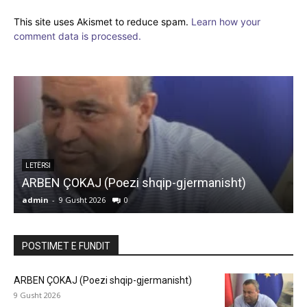
This site uses Akismet to reduce spam.
Learn how your
comment data is processed.
ARTIKUJ
MOS E TURBULLONI ZEMRËN DHE SHPIRTIN
TUAJ NGA FURTUNAT E BOTËS
admin
-
9 Gusht 2026
0
a
POSTIMET E FUNDIT
ARBEN ÇOKAJ (Poezi shqip-gjermanisht)
9 Gusht 2026