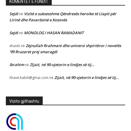
KOMENTET E FUNDIT
Sejdi
Vizitë e suksesshme Qëndresës heroike të Llapit për
në
Lirinë dhe Pavarësinë e Kosovës
Sejdi
MONOLOG I HASAN RAMADANIT
në
Zejnullah Rrahmani dhe universi shpirtëror i novelës
xhaviti
në
‘99 Rruzaret prej smaragdi
Ibrahim
Zijait, në 90-vjetorin e lindjes së tij…
në
Zijait, në 90-vjetorin e lindjes së tij…
Xhavit.kabili@gmai.com
në
Vizito gjithashtu