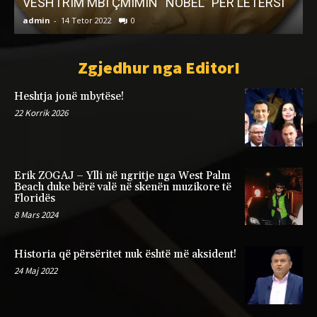
Pavarësinë e Kosovës
admin
-
30 Nëntor 2024
0
a
Zgjedhur nga EditorI
Heshtja jonë mbytëse!
22 Korrik 2026
Erik ZOGAJ – Ylli në ngritje nga West Palm
Beach duke bërë valë në skenën muzikore të
Floridës
8 Mars 2024
Historia që përsëritet nuk është më aksident!
24 Maj 2022