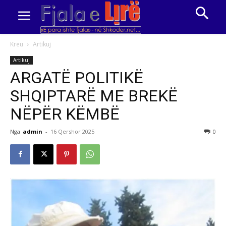
Kreu
Artikuj
Artikuj
ARGATË POLITIKË
SHQIPTARË ME BREKË
NËPËR KËMBË
Nga
admin
-
16 Qershor 2025
0