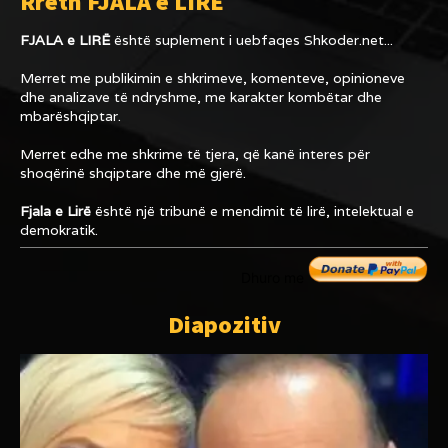
Rreth FJALA e LIRË
FJALA e LIRË
është suplement i uebfaqes
Shkoder.net...
Merret me publikimin e shkrimeve, komenteve, opinioneve
dhe analizave të ndryshme, me karakter kombëtar dhe
mbarëshqiptar.
Merret edhe me shkrime të tjera, që kanë interes për
shoqërinë shqiptare dhe më gjerë.
Fjala e Lirë
është një tribunë e mendimit të lirë, intelektual e
demokratik.
Dhuro me
Diapozitiv