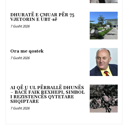
DHURATË E ÇMUAR PËR 75
VJETORIN E UBT-së
7 Gusht 2026
Ora me qostek
7 Gusht 2026
AI QË U UL PËRBALLË DHUNËS
– BACË FAIK REXHEPI, SIMBOL
I REZISTENCËS QYTETARE
SHQIPTARE
7 Gusht 2026