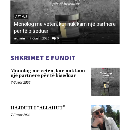
AR
ere
DH
ARTIKUJ
HAJDUTI I “ALLAHUT”
UB
admin
-
7 Gusht 2026
0
ad
SHKRIMET E FUNDIT
Monolog me veten, kur nuk kam
një partnere për të biseduar
7 Gusht 2026
HAJDUTI I “ALLAHUT”
7 Gusht 2026