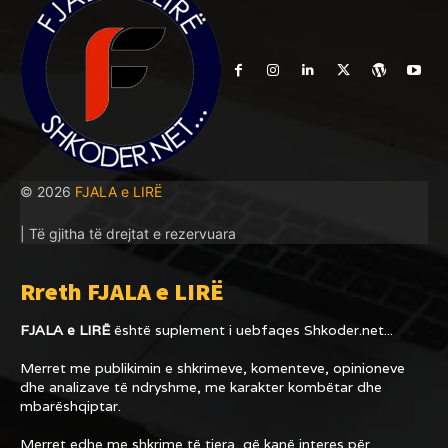
© 2026
FJALA e LIRË
| Të gjitha të drejtat e rezervuara
Rreth FJALA e LIRË
FJALA e LIRË
është suplement i uebfaqes
Shkoder.net...
Merret me publikimin e shkrimeve, komenteve, opinioneve
dhe analizave të ndryshme, me karakter kombëtar dhe
mbarëshqiptar.
Merret edhe me shkrime të tjera, që kanë interes për