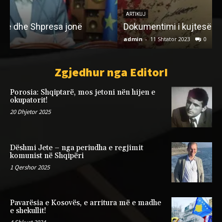
ARTIKUJ
Dokumentimi i kujtesës [1]
admin
-
11 Shtator 2023
0
a
Zgjedhur nga EditorI
Porosia: Shqiptarë, mos jetoni nën hijen e
okupatorit!
20 Dhjetor 2025
Dëshmi Jete – nga periudha e regjimit
komunist në Shqipëri
1 Qershor 2025
Pavarësia e Kosovës, e arritura më e madhe
e shekullit!