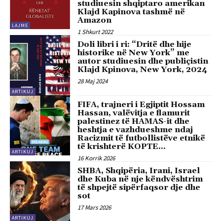
studiuesin shqiptaro amerikan
Klajd Kapinova tashmë në
Amazon
LAJME
1 Shkurt 2022
Doli libri i ri: “Dritë dhe hije
historike në New York” me
autor studiuesin dhe publiçistin
Klajd Kpinova, New York, 2024
28 Maj 2024
ARTIKUJ
FIFA, trajneri i Egjiptit Hossam
Hassan, valëvitja e flamurit
palestinez të HAMAS-it dhe
heshtja e vazhdueshme ndaj
Racizmit të futbollistëve etnikë
të krishterë KOPTE...
ARTIKUJ
16 Korrik 2026
SHBA, Shqipëria, Irani, Israel
dhe Kuba në nje këndvështrim
të shpejtë sipërfaqsor dje dhe
sot
17 Mars 2026
ARTIKUJ