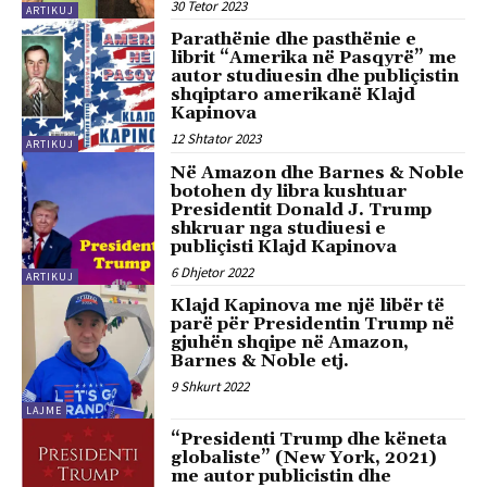
30 Tetor 2023
ARTIKUJ
Parathënie dhe pasthënie e
librit “Amerika në Pasqyrë” me
autor studiuesin dhe publiçistin
shqiptaro amerikanë Klajd
Kapinova
12 Shtator 2023
ARTIKUJ
Në Amazon dhe Barnes & Noble
botohen dy libra kushtuar
Presidentit Donald J. Trump
shkruar nga studiuesi e
publiçisti Klajd Kapinova
6 Dhjetor 2022
ARTIKUJ
Klajd Kapinova me një libër të
parë për Presidentin Trump në
gjuhën shqipe në Amazon,
Barnes & Noble etj.
9 Shkurt 2022
LAJME
“Presidenti Trump dhe këneta
globaliste” (New York, 2021)
me autor publicistin dhe