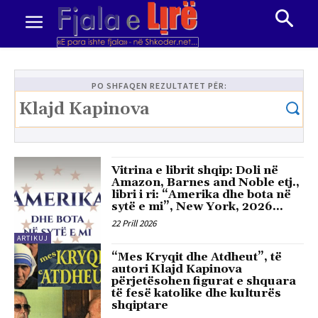
PO SHFAQEN REZULTATET PËR:
Vitrina e librit shqip: Doli në
Amazon, Barnes and Noble etj.,
libri i ri: “Amerika dhe bota në
sytë e mi”, New York, 2026...
22 Prill 2026
ARTIKUJ
“Mes Kryqit dhe Atdheut”, të
autori Klajd Kapinova
përjetësohen figurat e shquara
të fesë katolike dhe kulturës
shqiptare