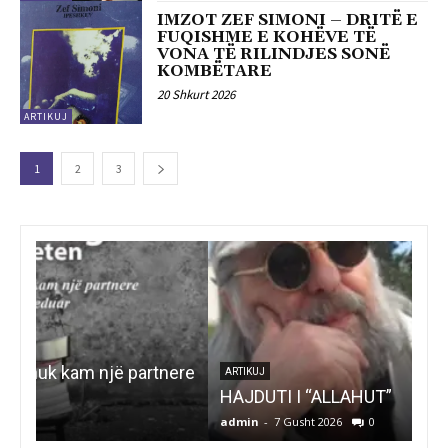
IMZOT ZEF SIMONI – DRITË E
FUQISHME E KOHËVE TË
VONA TË RILINDJES SONË
KOMBËTARE
20 Shkurt 2026
ARTIKUJ
1
2
3
ART
ere
DH
ARTIKUJ
HAJDUTI I “ALLAHUT”
UB
admin
-
7 Gusht 2026
0
adm