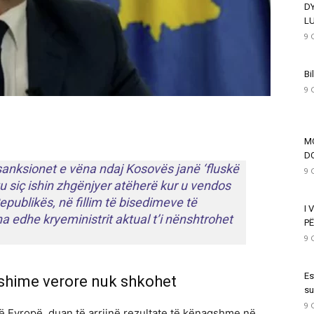
D
L
9 
Bi
9 
M
DO
sanksionet e vëna ndaj Kosovës janë ‘fluskë
9 
u siç ishin zhgënjyer atëherë kur u vendos
publikës, në fillim të bisedimeve të
I 
una edhe kryeministrit aktual t’i nënshtrohet
PË
9 
Es
ushime verore nuk shkohet
su
9 
ë Evropë, duan të arrijnë rezultate të kënaqshme në