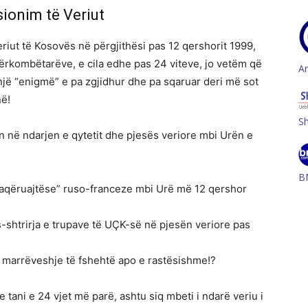
ionim të Veriut
eriut të Kosovës në përgjithësi pas 12 qershorit 1999,
dërkombëtarëve, e cila edhe pas 24 viteve, jo vetëm që
A
një “enigmë” e pa zgjidhur dhe pa sqaruar deri më sot
në!
S
an në ndarjen e qytetit dhe pjesës veriore mbi Urën e
B
“paqëruajtëse” ruso-franceze mbi Urë më 12 qershor
shtrirja e trupave të UÇK-së në pjesën veriore pas
ë marrëveshje të fshehtë apo e rastësishme!?
e tani e 24 vjet më parë, ashtu siq mbeti i ndarë veriu i