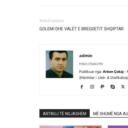
Artikulli përpara
GOLEMI DHE VALËT E BREGDETIT SHQIPTAR
admin
https://fjala.info
Publikuar nga:
Arben Çokaj
-
Shkrimtar :: Ueb- & Grafikdiza
ARTIKUJ TË NGJASHËM
MË SHUMË NGA AU