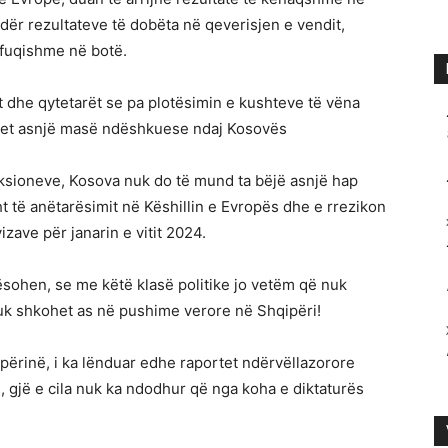
r rezultateve të dobëta në qeverisjen e vendit,
ë fuqishme në botë.
ët dhe qytetarët se pa plotësimin e kushteve të vëna
qet asnjë masë ndëshkuese ndaj Kosovës
nksioneve, Kosova nuk do të mund ta bëjë asnjë hap
t të anëtarësimit në Këshillin e Evropës dhe e rrezikon
izave për janarin e vitit 2024.
ësohen, se me këtë klasë politike jo vetëm që nuk
k shkohet as në pushime verore në Shqipëri!
përinë, i ka lënduar edhe raportet ndërvëllazorore
, gjë e cila nuk ka ndodhur që nga koha e diktaturës