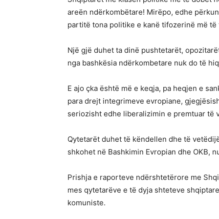
areën ndërkombëtare! Mirëpo, edhe përkundë
partitë tona politike e kanë tifozerinë më t
Një gjë duhet ta dinë pushtetarët, opozitar
nga bashkësia ndërkombetare nuk do të hi
E ajo çka është më e keqja, pa heqjen e sa
para drejt integrimeve evropiane, gjegjësish
seriozisht edhe liberalizimin e premtuar të v
Qytetarët duhet të këndellen dhe të vetëdij
shkohet në Bashkimin Evropian dhe OKB, nu
Prishja e raporteve ndërshtetërore me Shqi
mes qytetarëve e të dyja shteteve shqiptare
komuniste.