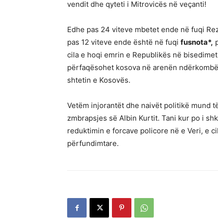
vendit dhe qyteti i Mitrovicës në veçanti!
Edhe pas 24 viteve mbetet ende në fuqi Rezo
pas 12 viteve ende është në fuqi
fusnota
*
,
p
cila e hoqi emrin e Republikës në bisedimet
përfaqësohet kosova në arenën ndërkombëta
shtetin e Kosovës.
Vetëm injorantët dhe naivët politikë mund t
zmbrapsjes së Albin Kurtit. Tani kur po i s
reduktimin e forcave policore në e Veri, e c
përfundimtare.