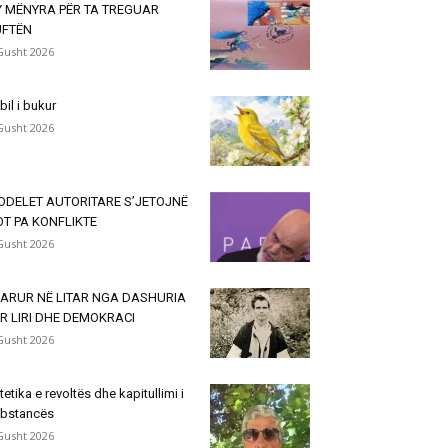
Y MËNYRA PËR TA TREGUAR
UFTËN
Gusht 2026
lbil i bukur
Gusht 2026
ODELET AUTORITARE S’JETOJNË
T PA KONFLIKTE
Gusht 2026
VARUR NË LITAR NGA DASHURIA
R LIRI DHE DEMOKRACI
Gusht 2026
tetika e revoltës dhe kapitullimi i
bstancës
Gusht 2026