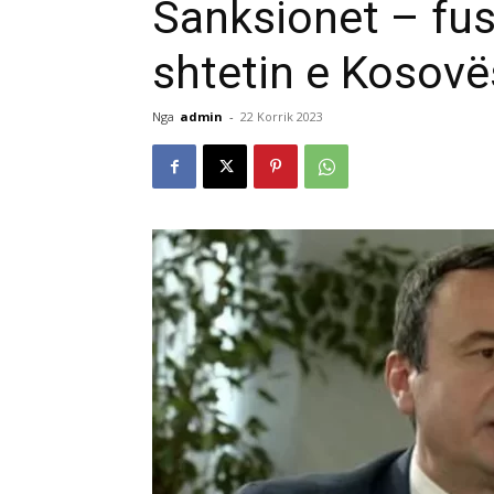
Sanksionet – fus
shtetin e Kosovës
Nga
admin
-
22 Korrik 2023