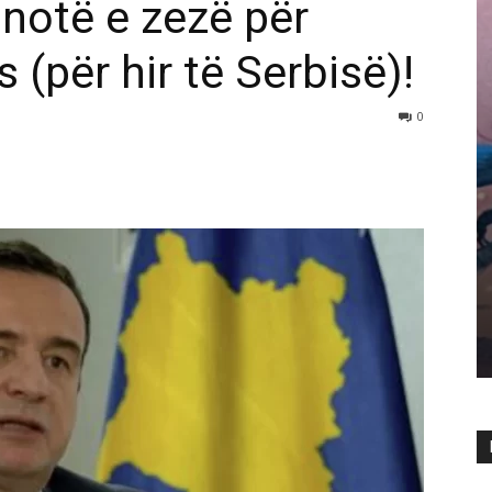
notë e zezë për
 (për hir të Serbisë)!
0