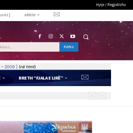
Hyrje / Regjistrohu
torët ]
ARKIVI
Kërko
Kërko...
 – 2009 ]
(
në html
)
Ë
RRETH “FJALA E LIRË”