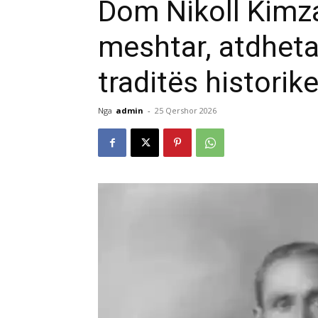
Dom Nikoll Kimz
meshtar, atdheta
traditës historik
Nga
admin
-
25 Qershor 2026