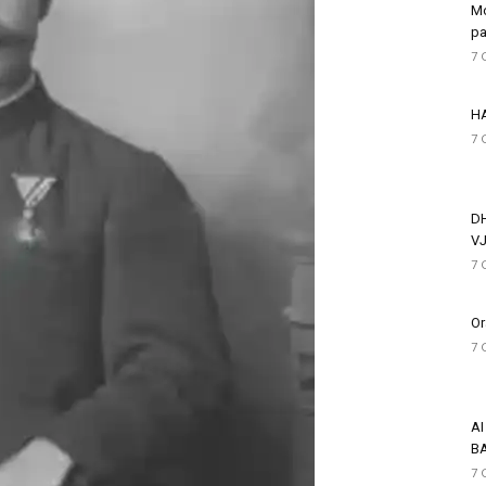
Mo
pa
7 
HA
7 
D
VJ
7 
Or
7 
AI
BA
7 