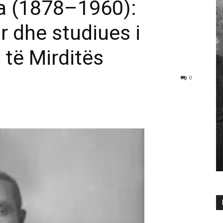
a (1878–1960):
r dhe studiues i
e të Mirditës
0