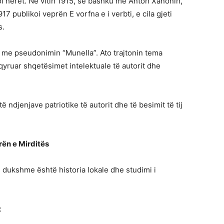
oi herët. Në vitin 1915, së bashku me Anton Xanonin,
17 publikoi veprën E vorfna e i verbti, e cila gjeti
s.
n me pseudonimin “Munella”. Ato trajtonin tema
yruar shqetësimet intelektuale të autorit dhe
djenjave patriotike të autorit dhe të besimit të tij
rën e Mirditës
 dukshme është historia lokale dhe studimi i
: