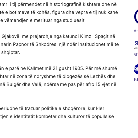
ri i tij përmendet në historiografinë kishtare dhe në
itë e botimeve të kohës, figura dhe vepra e tij nuk kanë
e vëmendjen e merituar nga studiuesit.
A
 Gjakovë, me prejardhje nga katundi Kimz i Spaçit në
minarin Papnor të Shkodrës, një ndër institucionet më të
 shqiptar.
S
ën e parë në Kallmet më 21 gusht 1905. Për më shumë
shtar në zona të ndryshme të dioqezës së Lezhës dhe
B
 në Bulgër dhe Velë, ndërsa më pas për afro 15 vjet në
periudhë të trazuar politike e shoqërore, kur kleri
tjen e identitetit kombëtar dhe kulturor të popullsisë