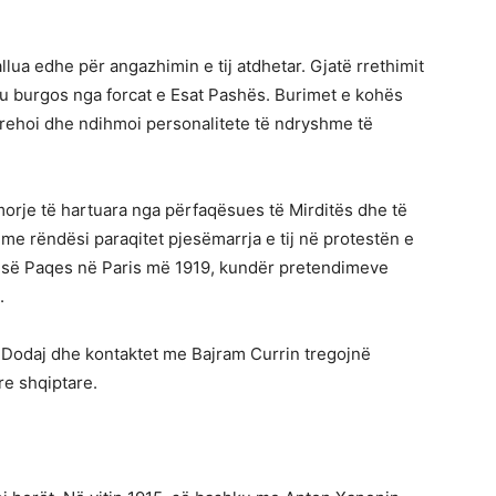
llua edhe për angazhimin e tij atdhetar. Gjatë rrethimit
e u burgos nga forcat e Esat Pashës. Burimet e kohës
trehoi dhe ndihmoi personalitete të ndryshme të
orje të hartuara nga përfaqësues të Mirditës dhe të
me rëndësi paraqitet pjesëmarrja e tij në protestën e
s së Paqes në Paris më 1919, kundër pretendimeve
.
l Dodaj dhe kontaktet me Bajram Currin tregojnë
re shqiptare.