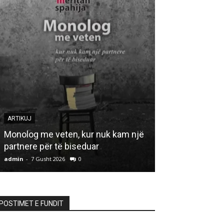
ARTIKUJ
ARTIKUJ
Monolog me veten, kur nuk kam një
partnere për të biseduar
HAJDUTI I “A
admin
-
7 Gusht 2026
0
admin
-
7 Gusht 20
POSTIMET E FUNDIT