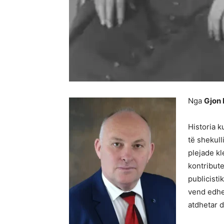
Nga
Gjon
Historia k
të shekull
plejade kl
kontribute
publicisti
vend edhe
atdhetar d