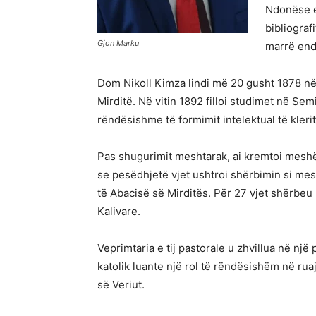
Ndonëse em
bibliograf
Gjon Marku
marrë end
Dom Nikoll Kimza lindi më 20 gusht 1878 në
Mirditë. Në vitin 1892 filloi studimet në Se
rëndësishme të formimit intelektual të klerit
Pas shugurimit meshtarak, ai kremtoi mesh
se pesëdhjetë vjet ushtroi shërbimin si me
të Abacisë së Mirditës. Për 27 vjet shërbeu
Kalivare.
Veprimtaria e tij pastorale u zhvillua në një 
katolik luante një rol të rëndësishëm në ruaj
së Veriut.