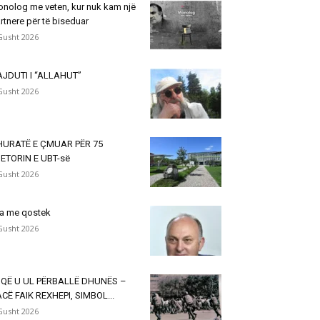
nolog me veten, kur nuk kam një
rtnere për të biseduar
Gusht 2026
JDUTI I “ALLAHUT”
Gusht 2026
HURATË E ÇMUAR PËR 75
ETORIN E UBT-së
Gusht 2026
a me qostek
Gusht 2026
 QË U UL PËRBALLË DHUNËS –
CË FAIK REXHEPI, SIMBOL...
Gusht 2026