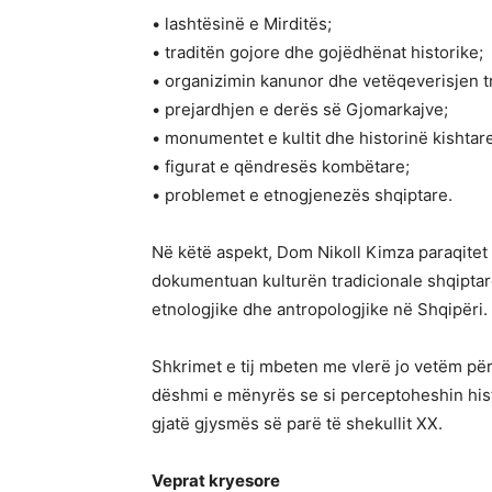
• lashtësinë e Mirditës;
• traditën gojore dhe gojëdhënat historike;
• organizimin kanunor dhe vetëqeverisjen tr
• prejardhjen e derës së Gjomarkajve;
• monumentet e kultit dhe historinë kishtare
• figurat e qëndresës kombëtare;
• problemet e etnogjenezës shqiptare.
Në këtë aspekt, Dom Nikoll Kimza paraqitet 
dokumentuan kulturën tradicionale shqiptar
etnologjike dhe antropologjike në Shqipëri.
Shkrimet e tij mbeten me vlerë jo vetëm për
dëshmi e mënyrës se si perceptoheshin histo
gjatë gjysmës së parë të shekullit XX.
Veprat kryesore