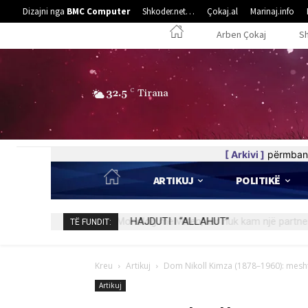
Dizajni nga
BMC Computer
Shkoder.net…
Çokaj.al
Marinaj.info
Arben Çokaj
S
32.5
C
Tirana
[ Arkivi ]
përmban 
ARTIKUJ
POLITIKË
HAJDUTI I “ALLAHUT”
TË FUNDIT:
Kreu
Artikuj
Dom Nikoll Kimza (1878–1960): meshtar
Artikuj