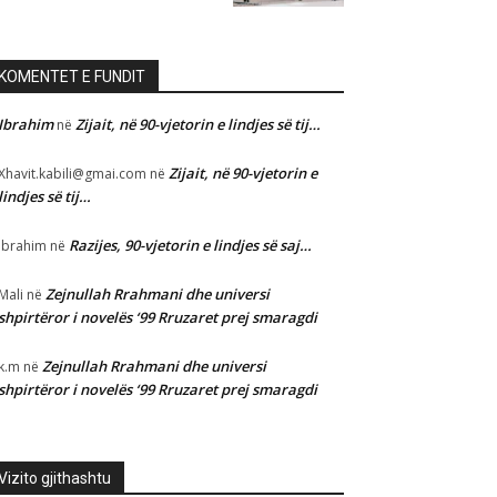
KOMENTET E FUNDIT
Ibrahim
Zijait, në 90-vjetorin e lindjes së tij…
në
Zijait, në 90-vjetorin e
Xhavit.kabili@gmai.com
në
lindjes së tij…
Razijes, 90-vjetorin e lindjes së saj…
Ibrahim
në
Zejnullah Rrahmani dhe universi
Mali
në
shpirtëror i novelës ‘99 Rruzaret prej smaragdi
Zejnullah Rrahmani dhe universi
k.m
në
shpirtëror i novelës ‘99 Rruzaret prej smaragdi
Vizito gjithashtu