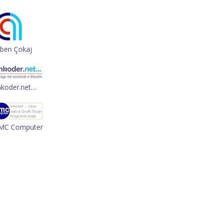
rben Çokaj
hkoder.net…
MC Computer