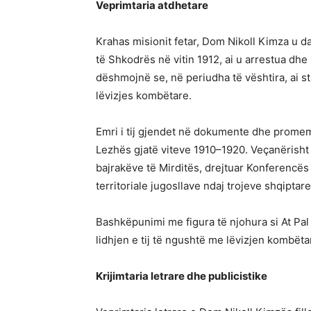
Veprimtaria atdhetare
Krahas misionit fetar, Dom Nikoll Kimza u da
të Shkodrës në vitin 1912, ai u arrestua dh
dëshmojnë se, në periudha të vështira, ai s
lëvizjes kombëtare.
Emri i tij gjendet në dokumente dhe promem
Lezhës gjatë viteve 1910–1920. Veçanërisht 
bajrakëve të Mirditës, drejtuar Konferencë
territoriale jugosllave ndaj trojeve shqiptare
Bashkëpunimi me figura të njohura si At Pa
lidhjen e tij të ngushtë me lëvizjen kombëta
Krijimtaria letrare dhe publicistike