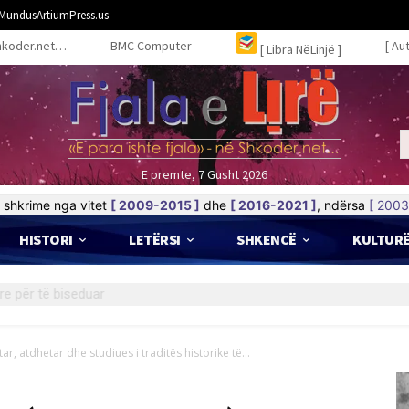
MundusArtiumPress.us
hkoder.net…
BMC Computer
[ Au
[ Libra NëLinjë ]
E premte, 7 Gusht 2026
shkrime nga vitet
[ 2009-2015 ]
dhe
[ 2016-2021 ]
, ndërsa
[ 2003
HISTORI
LETËRSI
SHKENCË
KULTUR
, atdhetar dhe studiues i traditës historike të...