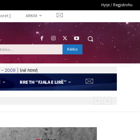
Hyrje / Regjistrohu
torët ]
ARKIVI
Kërko
Kërko...
 – 2009 ]
(
në html
)
Ë
RRETH “FJALA E LIRË”