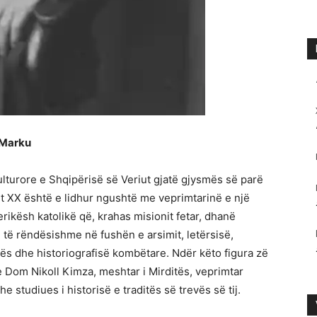
 Marku
ulturore e Shqipërisë së Veriut gjatë gjysmës së parë
it XX është e lidhur ngushtë me veprimtarinë e një
erikësh katolikë që, krahas misionit fetar, dhanë
 të rëndësishme në fushën e arsimit, letërsisë,
kës dhe historiografisë kombëtare. Ndër këto figura zë
 Dom Nikoll Kimza, meshtar i Mirditës, veprimtar
he studiues i historisë e traditës së trevës së tij.