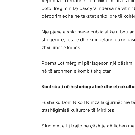
Veprimtaria letrare e Dom Nikoll Kimzës fill
botoi tregimin Dy pasqyra, ndërsa në vitin 19
përdorim edhe në tekstet shkollore të kohë
Një pjesë e shkrimeve publicistike u botua
shoqërore, fetare dhe kombëtare, duke pasq
zhvillimet e kohës.
Poema Lot mërgimi përfaqëson një dëshmi të n
në të ardhmen e kombit shqiptar.
Kontributi në historiografinë dhe etnokultu
Fusha ku Dom Nikoll Kimza la gjurmët më të
trashëgimisë kulturore të Mirditës.
Studimet e tij trajtojnë çështje që lidhen me