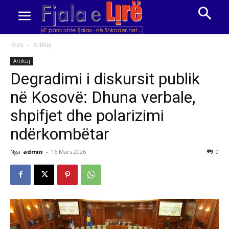
Kreu
Artikuj
Artikuj
Degradimi i diskursit publik
në Kosovë: Dhuna verbale,
shpifjet dhe polarizimi
ndërkombëtar
Nga
admin
-
16 Mars 2026
0