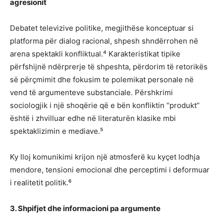
agresionit
Debatet televizive politike, megjithëse konceptuar si
platforma për dialog racional, shpesh shndërrohen në
arena spektakli konfliktual.⁴ Karakteristikat tipike
përfshijnë ndërprerje të shpeshta, përdorim të retorikës
së përçmimit dhe fokusim te polemikat personale në
vend të argumenteve substanciale. Përshkrimi
sociologjik i një shoqërie që e bën konfliktin “produkt”
është i zhvilluar edhe në literaturën klasike mbi
spektaklizimin e mediave.⁵
Ky lloj komunikimi krijon një atmosferë ku kyçet lodhja
mendore, tensioni emocional dhe perceptimi i deformuar
i realitetit politik.⁶
3. Shpifjet dhe informacioni pa argumente