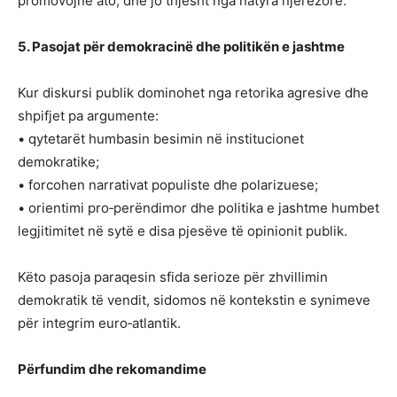
promovojnë ato, dhe jo thjesht nga natyra njerëzore.
5. Pasojat për demokracinë dhe politikën e jashtme
Kur diskursi publik dominohet nga retorika agresive dhe
shpifjet pa argumente:
• qytetarët humbasin besimin në institucionet
demokratike;
• forcohen narrativat populiste dhe polarizuese;
• orientimi pro‑perëndimor dhe politika e jashtme humbet
legjitimitet në sytë e disa pjesëve të opinionit publik.
Këto pasoja paraqesin sfida serioze për zhvillimin
demokratik të vendit, sidomos në kontekstin e synimeve
për integrim euro‑atlantik.
Përfundim dhe rekomandime