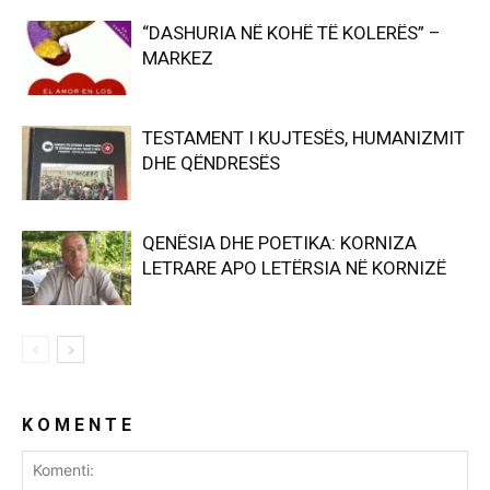
“DASHURIA NË KOHË TË KOLERËS” –
MARKEZ
TESTAMENT I KUJTESËS, HUMANIZMIT
DHE QËNDRESËS
QENËSIA DHE POETIKA: KORNIZA
LETRARE APO LETËRSIA NË KORNIZË
K O M E N T E