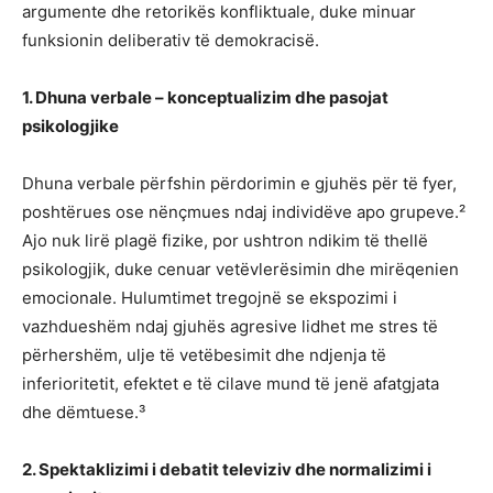
argumente dhe retorikës konfliktuale, duke minuar
funksionin deliberativ të demokracisë.
1. Dhuna verbale – konceptualizim dhe pasojat
psikologjike
Dhuna verbale përfshin përdorimin e gjuhës për të fyer,
poshtërues ose nënçmues ndaj individëve apo grupeve.²
Ajo nuk lirë plagë fizike, por ushtron ndikim të thellë
psikologjik, duke cenuar vetëvlerësimin dhe mirëqenien
emocionale. Hulumtimet tregojnë se ekspozimi i
vazhdueshëm ndaj gjuhës agresive lidhet me stres të
përhershëm, ulje të vetëbesimit dhe ndjenja të
inferioritetit, efektet e të cilave mund të jenë afatgjata
dhe dëmtuese.³
2. Spektaklizimi i debatit televiziv dhe normalizimi i