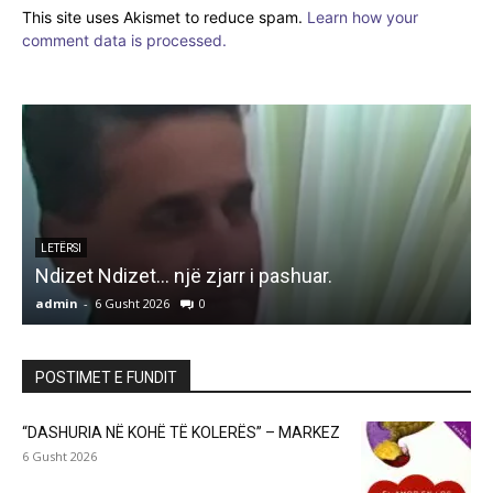
This site uses Akismet to reduce spam.
Learn how your
comment data is processed.
LETËRSI
Ndizet Ndizet… një zjarr i pashuar.
admin
-
6 Gusht 2026
0
a
POSTIMET E FUNDIT
“DASHURIA NË KOHË TË KOLERËS” – MARKEZ
6 Gusht 2026