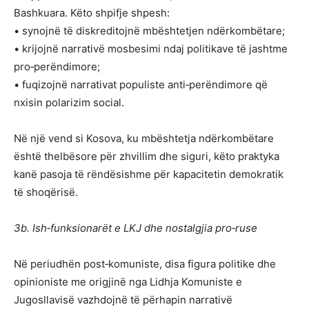
Bashkuara. Këto shpifje shpesh:
• synojnë të diskreditojnë mbështetjen ndërkombëtare;
• krijojnë narrativë mosbesimi ndaj politikave të jashtme
pro‑perëndimore;
• fuqizojnë narrativat populiste anti‑perëndimore që
nxisin polarizim social.
Në një vend si Kosova, ku mbështetja ndërkombëtare
është thelbësore për zhvillim dhe siguri, këto praktyka
kanë pasoja të rëndësishme për kapacitetin demokratik
të shoqërisë.
3b. Ish‑funksionarët e LKJ dhe nostalgjia pro‑ruse
Në periudhën post‑komuniste, disa figura politike dhe
opinioniste me origjinë nga Lidhja Komuniste e
Jugosllavisë vazhdojnë të përhapin narrativë