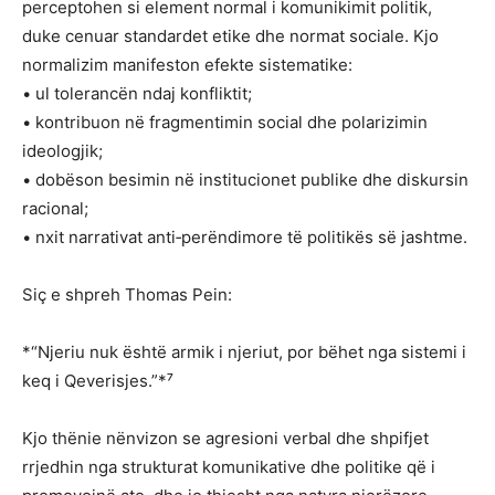
perceptohen si element normal i komunikimit politik,
duke cenuar standardet etike dhe normat sociale. Kjo
normalizim manifeston efekte sistematike:
• ul tolerancën ndaj konfliktit;
• kontribuon në fragmentimin social dhe polarizimin
ideologjik;
• dobëson besimin në institucionet publike dhe diskursin
racional;
• nxit narrativat anti‑perëndimore të politikës së jashtme.
Siç e shpreh Thomas Pein:
*“Njeriu nuk është armik i njeriut, por bëhet nga sistemi i
keq i Qeverisjes.”*⁷
Kjo thënie nënvizon se agresioni verbal dhe shpifjet
rrjedhin nga strukturat komunikative dhe politike që i