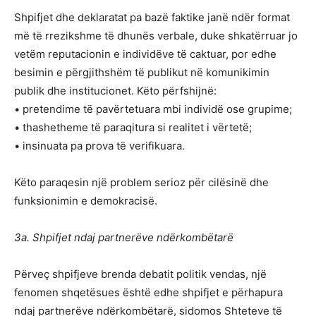
Shpifjet dhe deklaratat pa bazë faktike janë ndër format
më të rrezikshme të dhunës verbale, duke shkatërruar jo
vetëm reputacionin e individëve të caktuar, por edhe
besimin e përgjithshëm të publikut në komunikimin
publik dhe institucionet. Këto përfshijnë:
• pretendime të pavërtetuara mbi individë ose grupime;
• thashetheme të paraqitura si realitet i vërtetë;
• insinuata pa prova të verifikuara.
Këto paraqesin një problem serioz për cilësinë dhe
funksionimin e demokracisë.
3a. Shpifjet ndaj partnerëve ndërkombëtarë
Përveç shpifjeve brenda debatit politik vendas, një
fenomen shqetësues është edhe shpifjet e përhapura
ndaj partnerëve ndërkombëtarë, sidomos Shteteve të