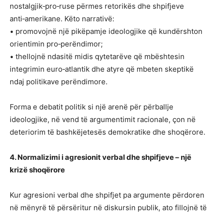
nostalgjik‑pro‑ruse përmes retorikës dhe shpifjeve
anti‑amerikane. Këto narrativë:
• promovojnë një pikëpamje ideologjike që kundërshton
orientimin pro‑perëndimor;
• thellojnë ndasitë midis qytetarëve që mbështesin
integrimin euro‑atlantik dhe atyre që mbeten skeptikë
ndaj politikave perëndimore.
Forma e debatit politik si një arenë për përballje
ideologjike, në vend të argumentimit racionale, çon në
deteriorim të bashkëjetesës demokratike dhe shoqërore.
4. Normalizimi i agresionit verbal dhe shpifjeve – një
krizë shoqërore
Kur agresioni verbal dhe shpifjet pa argumente përdoren
në mënyrë të përsëritur në diskursin publik, ato fillojnë të