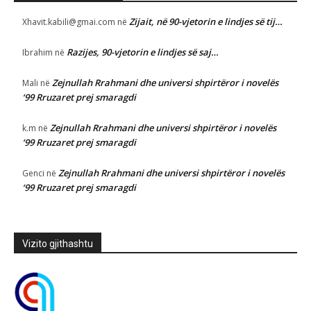
Zijait, në 90-vjetorin e lindjes së tij…
Xhavit.kabili@gmai.com
në
Razijes, 90-vjetorin e lindjes së saj…
Ibrahim
në
Zejnullah Rrahmani dhe universi shpirtëror i novelës
Mali
në
‘99 Rruzaret prej smaragdi
Zejnullah Rrahmani dhe universi shpirtëror i novelës
k.m
në
‘99 Rruzaret prej smaragdi
Zejnullah Rrahmani dhe universi shpirtëror i novelës
Genci
në
‘99 Rruzaret prej smaragdi
Vizito gjithashtu