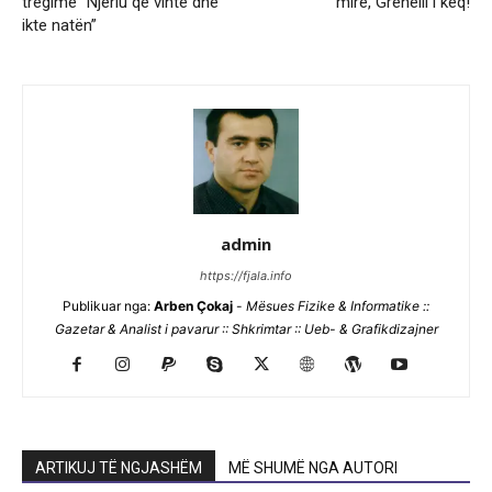
tregime “Njeriu që vinte dhe
mirë, Grenelli i keq!
ikte natën”
admin
https://fjala.info
Publikuar nga:
Arben Çokaj
-
Mësues Fizike & Informatike ::
Gazetar & Analist i pavarur :: Shkrimtar :: Ueb- & Grafikdizajner
ARTIKUJ TË NGJASHËM
MË SHUMË NGA AUTORI