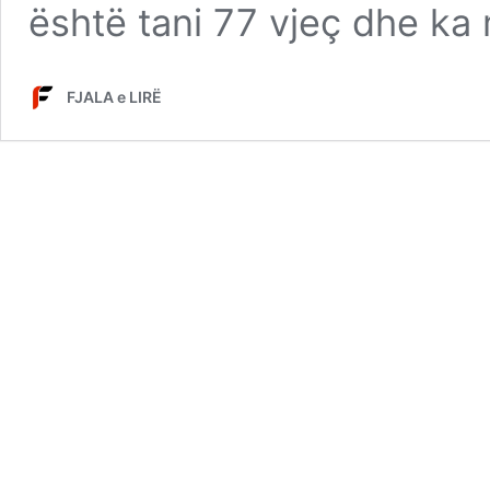
është tani 77 vjeç dhe ka
FJALA e LIRË