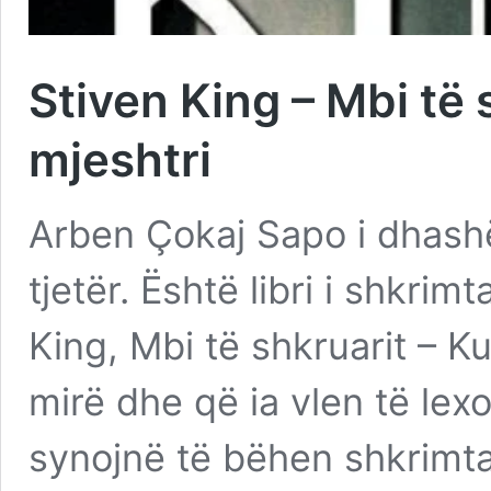
Stiven King – Mbi të 
mjeshtri
Arben Çokaj Sapo i dhash
tjetër. Është libri i shkrim
King, Mbi të shkruarit – Kuj
mirë dhe që ia vlen të lex
synojnë të bëhen shkrimta